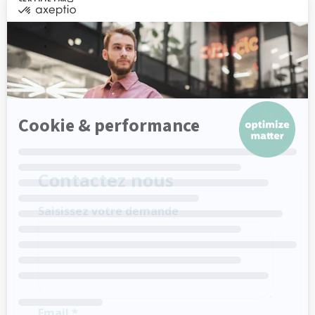
•
•
•
•
Contactez nous
Saisissez votre demande
Email *