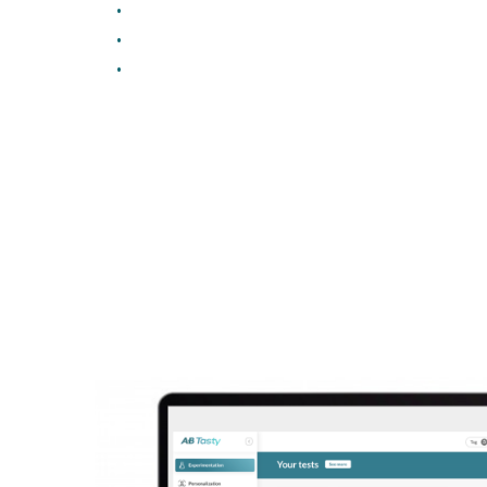
•
•
•