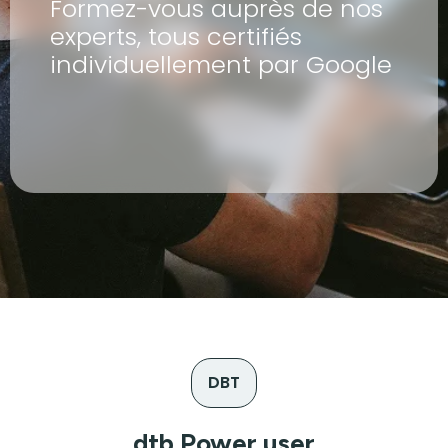
Formez-vous auprès de nos
experts, tous certifiés
individuellement par Google
DBT
dtb Power user