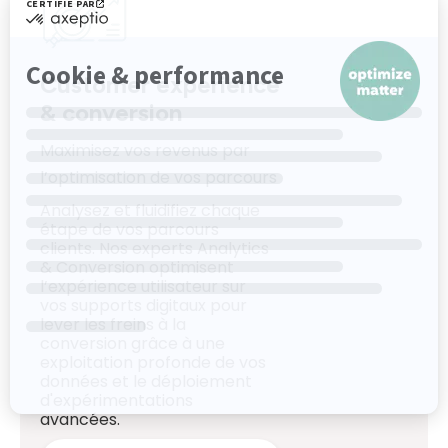
Customer experience
& conversion
Maximisez vos revenus par
l’optimisation de vos parcours
Analysez et fluidifiez chaque
étape de vos parcours
clients. Nos experts Analytics
& Conversion optimisent
l’expérience utilisateur sur
vos supports digitaux pour
lever les freins à la
conversion grâce à une
exploitation profonde de vos
données et le déploiement
d'expérimentations
avancées.