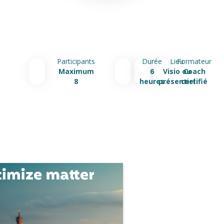
Participants
Durée
Lieu
Formateur
Maximum
6
Visio ou
Coach
8
heures
présentiel
certifié