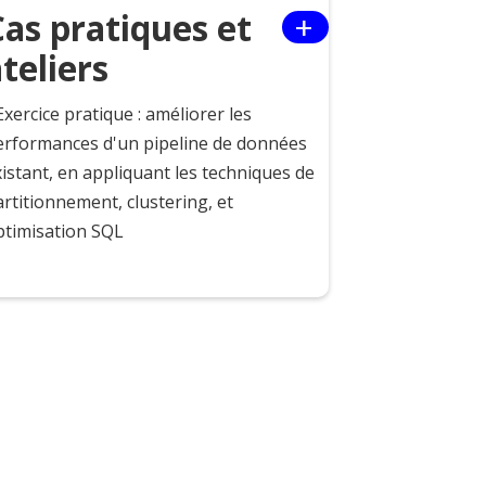
+
Cas pratiques et
teliers
Exercice pratique : améliorer les
erformances d'un pipeline de données
istant, en appliquant les techniques de
rtitionnement, clustering, et
ptimisation SQL