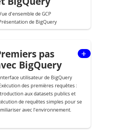
et BigQuery
 Vue d'ensemble de GCP
 Présentation de BigQuery
+
Premiers pas
avec BigQuery
Interface utilisateur de BigQuery
 Exécution des premières requêtes :
troduction aux datasets publics et
xécution de requêtes simples pour se
miliariser avec l'environnement.