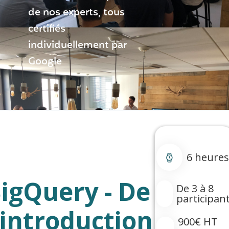
de nos experts, tous
certifiés
individuellement par
Google
6 heures
igQuery - De
De 3 à 8
participan
'introduction
900€ HT