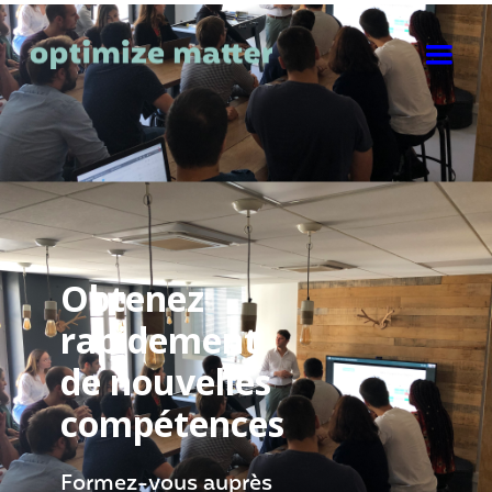
Obtenez
rapidement
de nouvelles
compétences
Formez-vous auprès