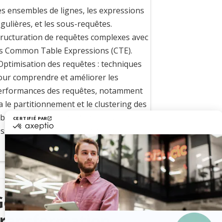
es ensembles de lignes, les expressions
gulières, et les sous-requêtes.
tructuration de requêtes complexes avec
es Common Table Expressions (CTE).
 Optimisation des requêtes : techniques
our comprendre et améliorer les
erformances des requêtes, notamment
a le partitionnement et le clustering des
bles, et l'utilisation efficace des
essources (slots) dans BigQuery
+
Gestion et
transformation