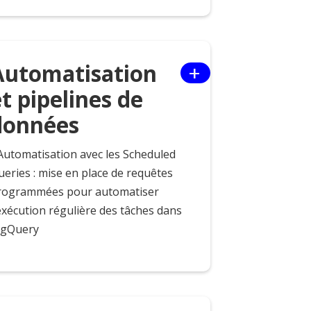
+
Automatisation
t pipelines de
données
 Automatisation avec les Scheduled
ueries : mise en place de requêtes
rogrammées pour automatiser
exécution régulière des tâches dans
igQuery