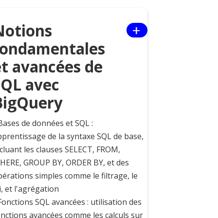
+
Notions
fondamentales
et avancées de
SQL avec
BigQuery
 Bases de données et SQL :
pprentissage de la syntaxe SQL de base,
ncluant les clauses SELECT, FROM,
HERE, GROUP BY, ORDER BY, et des
érations simples comme le filtrage, le
i, et l'agrégation
Fonctions SQL avancées : utilisation des
onctions avancées comme les calculs sur