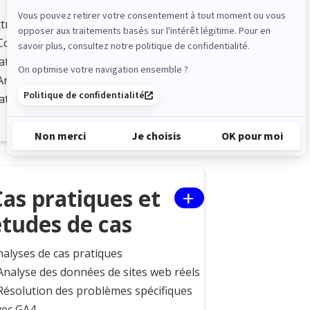
tribution et modèles d'attribution
 Configuration des modèles
attribution
Analyse et interprétation des rapports
attribution
+
Cas pratiques et
études de cas
nalyses de cas pratiques
 Analyse des données de sites web réels
 Résolution des problèmes spécifiques
vec GA4