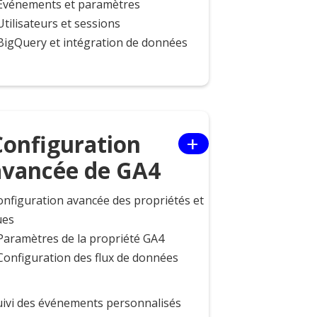
 Evénements et paramètres
Utilisateurs et sessions
 BigQuery et intégration de données
+
Configuration
avancée de GA4
onfiguration avancée des propriétés et
ues
 Paramètres de la propriété GA4
 Configuration des flux de données
uivi des événements personnalisés