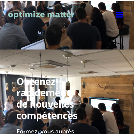
Obtenez
rapidement
de nouvelles
compétences
Formez-vous auprès