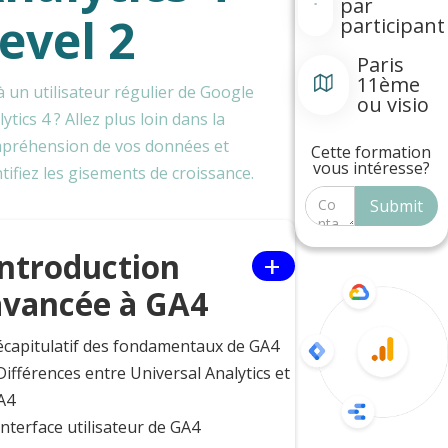
par
evel 2
participant
Paris
11ème
à un utilisateur régulier de Google
ou visio
ytics 4 ? Allez plus loin dans la
préhension de vos données et
Cette formation
vous intéresse?
ntifiez les gisements de croissance.
+
Introduction
avancée à GA4
écapitulatif des fondamentaux de GA4
Différences entre Universal Analytics et
A4
Interface utilisateur de GA4