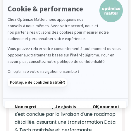
Business impact
Captation de donnée
Processing enrichi
Conseil
Pour aligner les enjeux des équipes,
Optimize Matter a réalisé un audit du stack
technologique et identifié la solution idéale.
Nos consultants ont ensuite opéré un
cadrage technique rigoureux. Cette phase
s'est conclue par la livraison d'une roadmap
détaillée, assurant une transformation Data
& Tech maîtrisée et performante.