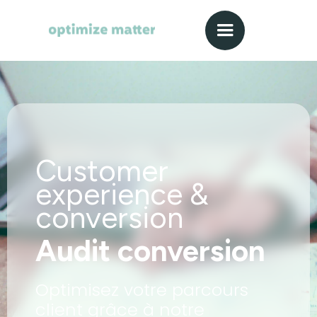
Customer
experience &
conversion
Audit conversion
Optimisez votre parcours
client grâce à notre