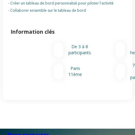
- Créer un tableau de bord personnalisé pour piloter l'activité
- Collaborer ensemble sur le tableau de bord
Information clés
De 3 à 8
participants
he
7
Paris
11ème
pa
Nous contacter