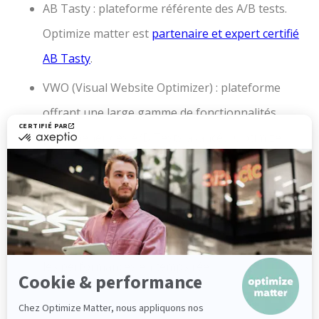
AB Tasty : plateforme référente des A/B tests.
Optimize matter est
partenaire et expert certifié
AB Tasty
.
VWO (Visual Website Optimizer) : plateforme
offrant une large gamme de fonctionnalités
pour mener des A/B Tests avancés. Optimize
matter est partenaire et expert certifié VWO.
Google Optimize : Un outil gratuit proposé par
Google qui permet de créer et de tester
différentes variantes de pages web et d'analyser
les performances en temps réel.