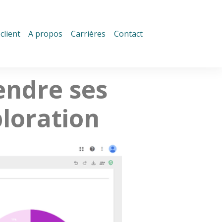
client
A propos
Carrières
Contact
endre ses
ploration