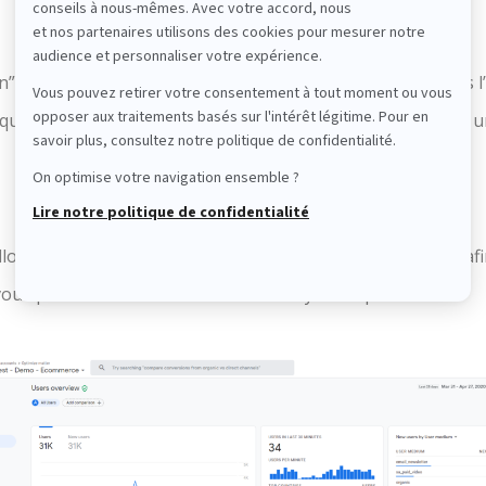
ion” dans la barre verticale à gauche de l’écran. Comme nous l
ir que Google Analytics 4 (ex App+Web) créera à chaque fois
lons de toujours créer une analyse depuis l’Analysis Hub afi
vous pouvez accéder à toutes vos analyses depuis celui-ci.